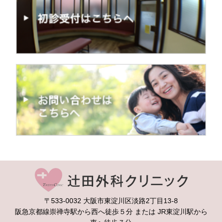
辻
〒533-0032 大阪市東淀川区淡路2丁目13-8
阪急京都線崇禅寺駅から西へ徒歩５分 または JR東淀川駅から