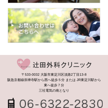
辻
〒533-0032 大阪市東淀川区淡路2丁目13-8
阪急京都線崇禅寺駅から西へ徒歩５分 または JR東淀川駅から
東へ徒歩７分
三社電気の南となり
06