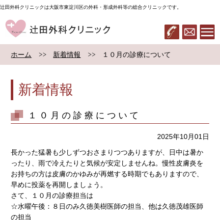
辻田外科クリニックは大阪市東淀川区の外科・形成外科等の総合クリニックです。
辻田外科クリニック
06-6322-283
メール
ホーム
新着情報
１０月の診療について
新着情報
１０月の診療について
2025年10月01日
長かった猛暑も少しずつおさまりつつありますが、日中は暑か
ったり、雨で冷えたりと気候が安定しませんね。慢性皮膚炎を
お持ちの方は皮膚のかゆみが再燃する時期でもありますので、
早めに投薬を再開しましょう。
さて、１０月の診療担当は
☆水曜午後：８日のみ久徳美樹医師の担当、他は久徳茂雄医師
の担当