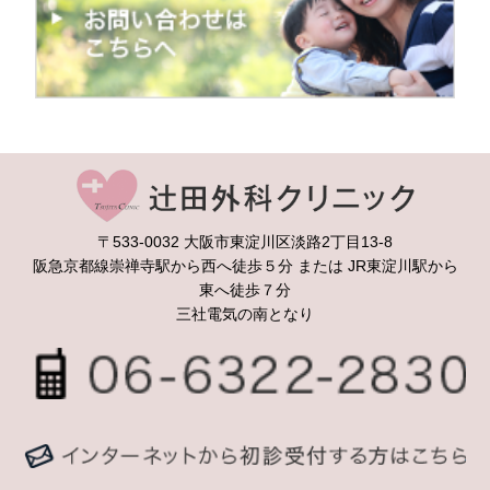
辻
〒533-0032 大阪市東淀川区淡路2丁目13-8
阪急京都線崇禅寺駅から西へ徒歩５分 または JR東淀川駅から
東へ徒歩７分
三社電気の南となり
06
メ