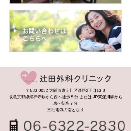
辻
〒533-0032 大阪市東淀川区淡路2丁目13-8
阪急京都線崇禅寺駅から西へ徒歩５分 または JR東淀川駅から
東へ徒歩７分
三社電気の南となり
06