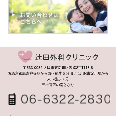
辻
〒533-0032 大阪市東淀川区淡路2丁目13-8
阪急京都線崇禅寺駅から西へ徒歩５分 または JR東淀川駅から
東へ徒歩７分
三社電気の南となり
06